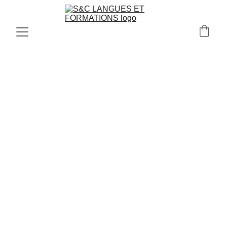
INF.INIINF001