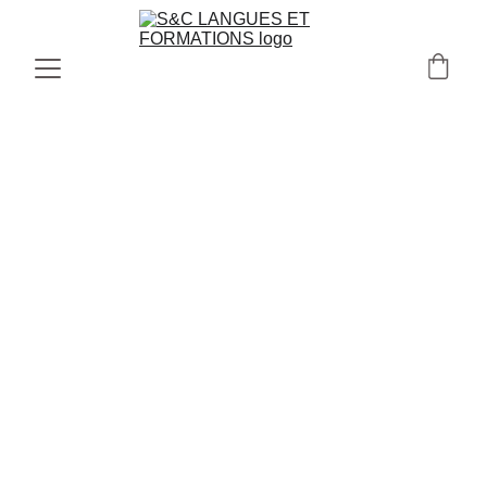
DÉVELOPPER SON ACTIVITÉ AVEC 
L’INTELLIGENCE ARTIFICIELLE
ANALYSER 
•
 AUTOMATISER 
•
DÉVELOPPER